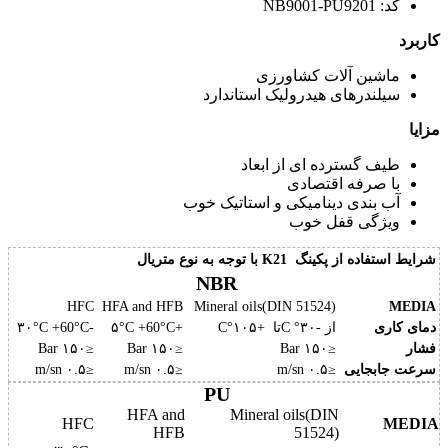
کد: NB9001-PU9201
کاربرد
ماشین آلات کشاورزی
سیلندرهای هیدرولیک استاندارد
مزایا
طیف گسترده ای از ابعاد
با صرفه اقتصادی
آب بندی دینامیکی و استاتیک خوب
ویژگی قفل خوب
شرایط استفاده از پکینگ K21 با توجه به نوع متریال
NBR
HFC
HFA and HFB
Mineral oils(DIN 51524)
MEDIA
دمای کاری
از -۳۰° Cتا +۱۰۵°C
+۵°C +60°C
-۳۰°C +60°C
فشار
≤۱۵۰ Bar
≤۱۵۰ Bar
≤۱۵۰ Bar
سرعت جابجایی
≤۰.۵ m/sn
≤۰.۵ m/sn
≤۰.۵ m/sn
PU
HFA and
Mineral oils(DIN
HFC
MEDIA
HFB
51524)