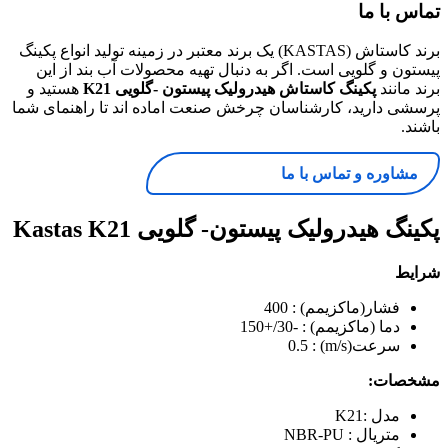
تماس با ما
برند کاستاش (KASTAS) یک برند معتبر در زمینه تولید انواع پکینگ
پیستون و گلویی است. اگر به دنبال تهیه محصولات آب بند از این
برند مانند
پکینگ کاستاش هیدرولیک پیستون -گلویی K21
هستید و
پرسشی دارید، کارشناسان چرخش صنعت اماده اند تا راهنمای شما
باشند.
مشاوره و تماس با ما
پکینگ هیدرولیک پیستون- گلویی Kastas K21
شرایط
فشار(ماکزیمم) : 400
دما (ماکزیمم) : -30/+150
سرعت(m/s) : 0.5
مشخصات:
مدل :K21
متریال : NBR-PU