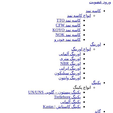
ورود عضویت
کاسه نمد
انواع کاسه نمد
کاسه نمد TTO
کاسه نمد CFW
کاسه نمد KOYO
کاسه نمد NOK
کاسه نمد خودرو
اورینگ
انواع اورینگ
اورینگ آلمانی
اورینگ متری
اورینگ NBR
اورینگ ایرانی
اورینگ سیلیکون
اورینگ وایتون
پکینگ
انواع پکینگ
پکینگ پیستون – گلویی UN/UNS
پکینگ Trelleborg
پکینگ آلمانی
پکینگ کاستاش | Kastas
گاید