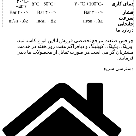
-۳۰°C
دمای کاری
-۳۰°C +100°C
+۵°C +50°C
+40°C
فشار
≤۴۰۰ Bar
≤۴۰۰ Bar
≤۴۰۰ Bar
سرعت
≤۰.۵ m/sn
≤۰.۵ m/sn
≤۰.۵ m/sn
جابجایی
درباره ما
چرخش صنعت مرجع تخصصی فروش آنلاین انواع کاسه نمد،
اورینگ، پکینگ، کوپلینگ و دیافراگم هفت روز هفته در خدمت
مشتریان گرامی است.در صورت تمایل از محصولات ما دیدن
فرمایید .
دسترسی سریع