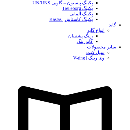
پکینگ پیستون – گلویی UN/UNS
پکینگ Trelleborg
پکینگ آلمانی
پکینگ کاستاش | Kastas
گاید
انواع گاید
رینگ پشتیبان
گایدرینگ
سایر محصولات
سیل کیت
وی رینگ | V-ring