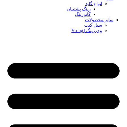
انواع گاید
رینگ پشتیبان
گایدرینگ
سایر محصولات
سیل کیت
وی رینگ | V-ring