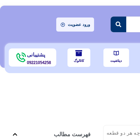
ورود عضویت
پشتیبانی
دیتاشیت
کاتالوگ
09221054258
چه هر دو قطعه
فهرست مطالب